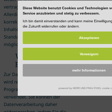
vertraglich vorgeschrieben.
Diese Website benutzt Cookies und Technologien vo
Service anzubieten und stetig zu verbessern.
Allerdings kann ggfs. die
korrekte Darstellung der
Ich bin damit einverstanden und kann meine Einwilligung
die Zukunft widerrufen oder ändern.
Inhalte durch
Standardschriften nicht
Akzeptieren
möglich sein.
Widerruf der
Verweigern
Einwilligung:
mehr Informationen
Zur Darstellung der Inhalte
wird regelmäßig die
Programmiersprache JavaScript
powered by HERR UND FRAU PIXEL cookie c
verwendet. Sie können der
Datenverarbeitung daher
widersprechen, indem Sie die